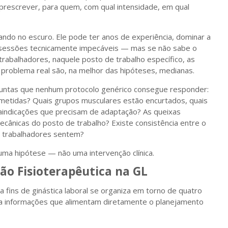
 prescrever, para quem, com qual intensidade, em qual
hando no escuro. Ele pode ter anos de experiência, dominar a
zir sessões tecnicamente impecáveis — mas se não sabe o
rabalhadores, naquele posto de trabalho específico, as
problema real são, na melhor das hipóteses, medianas.
guntas que nenhum protocolo genérico consegue responder:
metidas? Quais grupos musculares estão encurtados, quais
aindicações que precisam de adaptação? As queixas
ânicas do posto de trabalho? Existe consistência entre o
s trabalhadores sentem?
ma hipótese — não uma intervenção clínica.
ão Fisioterapêutica na GL
a fins de ginástica laboral se organiza em torno de quatro
a informações que alimentam diretamente o planejamento