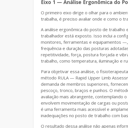
Eixo 1 — Análise Ergonômica do P
O primeiro eixo dirige o olhar para o ambie
trabalha, é preciso avaliar onde e como o tr
A análise ergonômica do posto de trabalho e
trabalhador está exposto. Isso inclui a conf
monitores, ferramentas e equipamentos —, 
frequência e duração das posturas adotadas
repetitividade, força, postura forçada e vib
trabalho, como temperatura, iluminação e ru
Para objetivar essa análise, o fisioterapeu
método RULA — Rapid Upper Limb Assessme
demanda de membros superiores, fornecend
pescoço, tronco, braços e punhos. O mét
avaliação mais abrangente, contemplando o 
envolvem movimentação de cargas ou postur
é uma ferramenta mais acessível e amplamente
inadequações no posto de trabalho com ba
O resultado dessa análise não apenas info