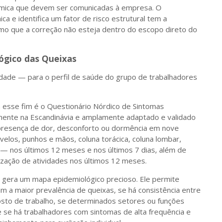
ica que devem ser comunicadas à empresa. O
ca e identifica um fator de risco estrutural tem a
esmo que a correção não esteja dentro do escopo direto do
ógico das Queixas
vidade — para o perfil de saúde do grupo de trabalhadores
a esse fim é o Questionário Nórdico de Sintomas
lmente na Escandinávia e amplamente adaptado e validado
a presença de dor, desconforto ou dormência em nove
elos, punhos e mãos, coluna torácica, coluna lombar,
s — nos últimos 12 meses e nos últimos 7 dias, além de
ização de atividades nos últimos 12 meses.
co gera um mapa epidemiológico precioso. Ele permite
am a maior prevalência de queixas, se há consistência entre
sto de trabalho, se determinados setores ou funções
e se há trabalhadores com sintomas de alta frequência e