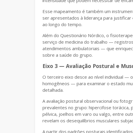
intensidade que podem necessitar de encami
Esse mapeamento é também um instrument
ser apresentados à liderança para justific
ao longo do tempo.
Além do Questionário Nórdico, o fisiotera
serviço de medicina do trabalho — registro
atendimentos ambulatoriais — que enriquece
sobre a saúde do grupo.
Eixo 3 — Avaliação Postural e Mus
O terceiro eixo desce ao nível individual — 
homogêneos — para examinar o estado musc
detalhada.
A avaliação postural observacional ou fotog
prevalentes no grupo: hipercifose torácica
pélvica, joelhos em varo ou valgo, entre o
revelam os desequilíbrios musculares subja
A partir dos padrões posturais identificado