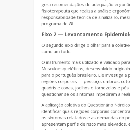
gera recomendações de adequação ergonôm
fisioterapeuta que realiza a análise ergonômi
responsabilidade técnica de sinalizá-lo, m
programa de GL.
Eixo 2 — Levantamento Epidemiol
O segundo eixo dirige o olhar para a coleti
como um todo.
O instrumento mais utilizado e validado par
Musculoesqueléticos, desenvolvido origina
para o português brasileiro. Ele investiga 
regiões corporais — pescoço, ombros, cotov
quadris e coxas, joelhos e tornozelos e pé
questionar se os sintomas impediram a real
A aplicação coletiva do Questionário Nórdi
identificar quais regiões corporais concentr
os sintomas relatados e as demandas do po
apresentam perfis de risco mais elevados, 