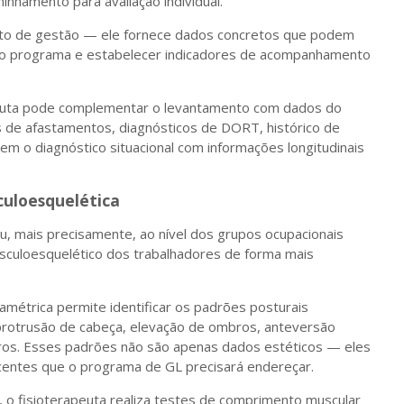
nhamento para avaliação individual.
o de gestão — ele fornece dados concretos que podem
ar o programa e estabelecer indicadores de acompanhamento
peuta pode complementar o levantamento com dados do
s de afastamentos, diagnósticos de DORT, histórico de
m o diagnóstico situacional com informações longitudinais
culoesquelética
ou, mais precisamente, ao nível dos grupos ocupacionais
uloesquelético dos trabalhadores de forma mais
ramétrica permite identificar os padrões posturais
, protrusão de cabeça, elevação de ombros, anteversão
utros. Esses padrões não são apenas dados estéticos — eles
centes que o programa de GL precisará endereçar.
s, o fisioterapeuta realiza testes de comprimento muscular