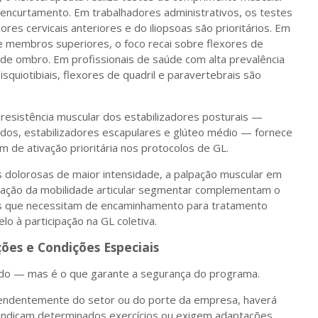
encurtamento. Em trabalhadores administrativos, os testes
res cervicais anteriores e do iliopsoas são prioritários. Em
e membros superiores, o foco recai sobre flexores de
 de ombro. Em profissionais de saúde com alta prevalência
squiotibiais, flexores de quadril e paravertebrais são
resistência muscular dos estabilizadores posturais —
idos, estabilizadores escapulares e glúteo médio — fornece
 de ativação prioritária nos protocolos de GL.
 dolorosas de maior intensidade, a palpação muscular em
aliação da mobilidade articular segmentar complementam o
casos que necessitam de encaminhamento para tratamento
elo à participação na GL coletiva.
ões e Condições Especiais
do — mas é o que garante a segurança do programa.
pendentemente do setor ou do porte da empresa, haverá
raindicam determinados exercícios ou exigem adaptações