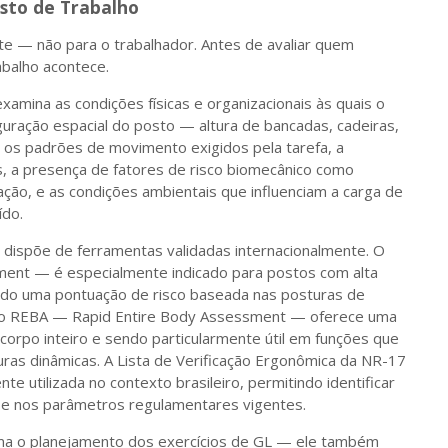
osto de Trabalho
nte — não para o trabalhador. Antes de avaliar quem
abalho acontece.
xamina as condições físicas e organizacionais às quais o
iguração espacial do posto — altura de bancadas, cadeiras,
os padrões de movimento exigidos pela tarefa, a
, a presença de fatores de risco biomecânico como
ração, e as condições ambientais que influenciam a carga de
ído.
ta dispõe de ferramentas validadas internacionalmente. O
nt — é especialmente indicado para postos com alta
o uma pontuação de risco baseada nas posturas de
odo REBA — Rapid Entire Body Assessment — oferece uma
corpo inteiro e sendo particularmente útil em funções que
as dinâmicas. A Lista de Verificação Ergonômica da NR-17
 utilizada no contexto brasileiro, permitindo identificar
se nos parâmetros regulamentares vigentes.
rma o planejamento dos exercícios de GL — ele também