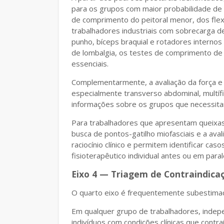
para os grupos com maior probabilidade de 
de comprimento do peitoral menor, dos flexo
trabalhadores industriais com sobrecarga d
punho, bíceps braquial e rotadores internos
de lombalgia, os testes de comprimento de i
essenciais.
Complementarmente, a avaliação da força e 
especialmente transverso abdominal, multíf
informações sobre os grupos que necessitam
Para trabalhadores que apresentam queixas
busca de pontos-gatilho miofasciais e a av
raciocínio clínico e permitem identificar 
fisioterapêutico individual antes ou em paral
Eixo 4 — Triagem de Contraindicaç
O quarto eixo é frequentemente subestima
Em qualquer grupo de trabalhadores, inde
indivíduos com condições clínicas que cont